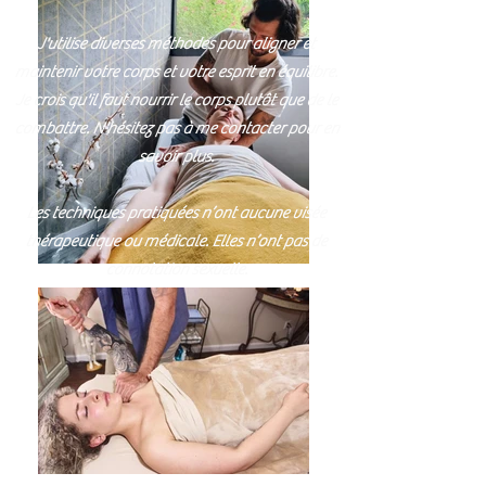
J'utilise diverses méthodes pour aligner et
maintenir votre corps et votre esprit en équilibre.
Je crois qu'il faut nourrir le corps plutôt que de le
combattre. N'hésitez pas à me contacter pour en
savoir plus.
Les techniques pratiquées n’ont aucune visée
thérapeutique ou médicale. Elles n’ont pas de
connotation sexuelle.